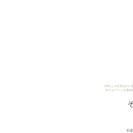
[PR] この広告は
ホームページを更新
そぼ